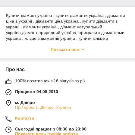
Купити діамант україна , купити діаманти україна , діаманти
ціна в україні , діаманти ціна україна , купити діаманти в
україні , діаманти україна , діамант натуральний
україна,діамант природний україна, прикраси з діамантами
україна , кільце з діамантів україна , купити кільце з
діамантами україна,купити сережки з діамантами україна ,
Показати все
купити перстень з діамантами україна ,купити браслет з
діамантами україна , діаманти україна , золото україна
Про нас
100% позитивних з 16 відгуків за рік
ат
Працює з 04.05.2010
м. Дніпро
Пр.Героїв 1, Дніпро, Україна
Контакти
Сьогодні працює з 08:30 до 23:00
Показати весь графік роботи