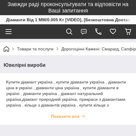
Завжди раді проконсультувати та відповісти на
Ваші запитання
Діаманти Від 1 ММ/0.005 Кт [VIDEO], [Безкоштовна Доставка
Товари та послуги
Дорогоцінні Камені: Смарагд, Сапфір
Ювелірні вироби
Купити діамант україна , купити діаманти україна , діаманти
ціна в україні , діаманти ціна україна , купити діаманти в
україні , діаманти україна , діамант натуральний
україна,діамант природний україна, прикраси з діамантами
україна , кільце з діамантів україна , купити кільце з
діамантами україна,купити сережки з діамантами україна ,
Показати все
купити перстень з діамантами україна ,купити браслет з
діамантами україна , діаманти україна , золото україна