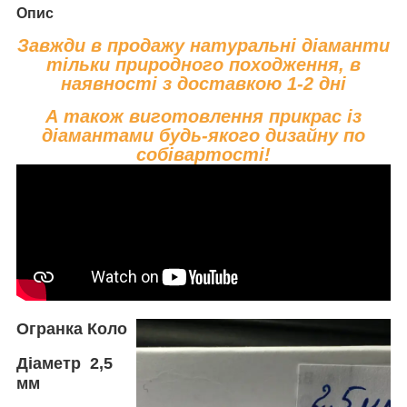
Опис
Завжди в продажу натуральні діаманти
тільки природного походження, в
наявності з доставкою 1-2 дні
А також виготовлення прикрас із
діамантами будь-якого дизайну по
собівартості!
Огранка Коло
Діаметр 2,5
мм