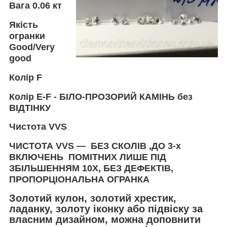
Вага
0.06 кт
Якість
огранки
Good/Very
good
Колір
F
Колір
E-F -
БІЛО-ПРОЗОРИЙ КАМІНЬ без
ВІДТІНКУ
Чистота
VVS
ЧИСТОТА VVS — БЕЗ СКОЛІВ ,ДО 3-х
ВКЛЮЧЕНЬ ПОМІТНИХ ЛИШЕ ПІД
ЗБІЛЬШЕННЯМ 10Х, БЕЗ ДЕФЕКТІВ,
ПРОПОРЦІОНАЛЬНА ОГРАНКА
Золотий кулон, золотий хрестик,
ладанку, золоту іконку або підвіску за
власним дизайном, можна доповнити