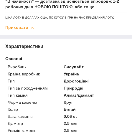
"В наявності" — доставка здійснюється впродовж 1-2
робочих днів НОВОЮ ПОШТОЮ, або тощо.
ЦІНА ЛОТУ В ДОЛАРАХ США, ПО КУРСУ В ГРН НА ЧАС ПРИДБАННЯ ЛОТУ,
Приховати
Характеристики
Основні
Виробник
Сноувайт
Країна виробник
Україна
Тип
Дорогоцінні
Тип за походженням
Природні
Тип камня
Алмаз/Діамант
Форма каменю
Круг
Колір
Білий
Вага каменів
0.06 ct
Діаметр
2.5 мм
Розмір каменю
2.5 мм