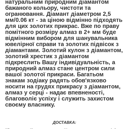
натуральним природним діамантом
бажаного кольору, чистоти та
огранювання.
Діамант діаметром 2,5
мм/0.06 кт - за ціною відмінно підходять
для цих золотих прикрас.
Вже по праву
помітного розміру алмаз в 2+ мм буде
відмінним вибором для шанувальника
ювелірної справи та золотих підвісок з
діамантами.
Золотий кулон з діамантом,
золотий хрестик з діамантом
підкреслить Вашу індивідуальність, а
природний алмаз стане центром сили
вашої золотої прикраси.
Багатьом
знакам зодіаку радять обов'язково
носити на грудях прикрасу з діамантом,
алмаз у серці - надає впевненості,
благоволіє успіху і служить захистом
своєму власнику.
ДОСТАВКА: