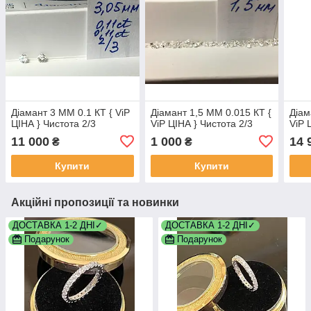
Діамант 3 ММ 0.1 КТ { ViP
Діамант 1,5 ММ 0.015 КТ {
Діам
ЦІНА } Чистота 2/3
ViP ЦІНА } Чистота 2/3
ViP 
11 000
1 000
14 
₴
₴
Купити
Купити
Акційні пропозиції та новинки
ДОСТАВКА 1-2 ДНІ✓
ДОСТАВКА 1-2 ДНІ✓
Подарунок
Подарунок