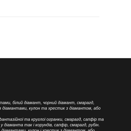
ами, білий діамант, чорний діамант, смарагд,
и з діамантами, кулон та хрестик з діамантом, або
фантазійної та круглої огранки, смарагд, сапфір та
 діаманта так і корундів, сапфір, смарагд, рубін.
з діамантами, кулон і хрестик з діамантом, або