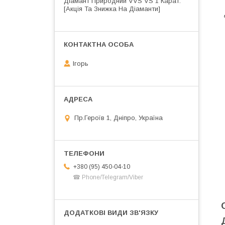
Діамант Природний VVS VS 1 Карат.
[Акція Та Знижка На Діаманти]
Ігорь
Пр.Героїв 1, Дніпро, Україна
+380 (95) 450-04-10
☎ Phone/Telegram/Viber