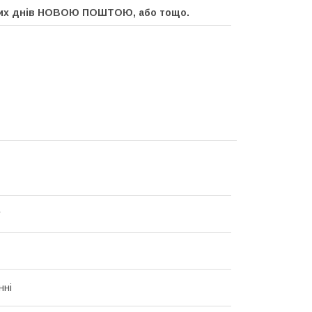
очих днів НОВОЮ ПОШТОЮ, або тощо.
т
нні