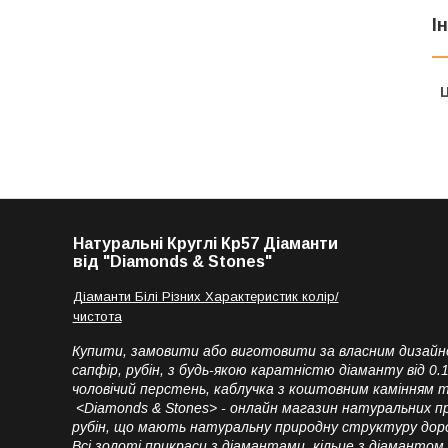
І
Ц
Натуральні Круглі Кр57 Діаманти
від "Diamonds & Stones"
Діаманти Білі Різних Характеристик колір/
чистота
Купити, замовити або виготовити за власним дизайно
сапфір, рубін, з будь-якою каратністю діаманту від 0
чоловічий перстень, каблучка з коштовним камінням 
<Diamonds & Stones> - онлайн магазин натуральних пр
рубін, що мають натуральну природну структуру дорого
Всі золоті прикраси з діамантами, кільце з діамантом