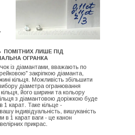
У
Ь ПОМІТНИХ ЛИШЕ ПІД
НАЛЬНА ОГРАНКА
чок із діамантами, вважають по
 "рейковою" закріпкою діаманта,
овжині кільця. Можливість збільшити
м вибору діаметра огранювання
кільця, його ширини та кольору
кільця з діамантовою доріжкою буде
 1 карат. Таке кільце -
 вашу індивідуальність, вишуканість
 в 1 карат ваги - це канон
велірних прикрас.