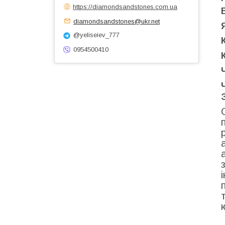
https://diamondsandstones.com.ua
diamondsandstones@ukr.net
@yeliseiev_777
0954500410