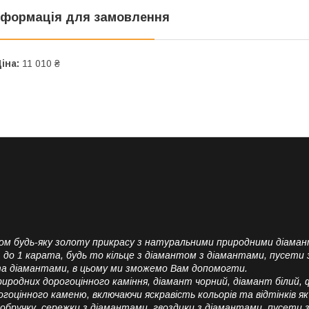
нформація для замовлення
іна:
11 010 ₴
м будь-яку золоту прикрасу з натуральними природними діамант
.1 до 1 карата, будь то кільце з діамантом з діамантами, пусет
та діамантами, в цьому ми зможемо Вам допомогти.
иродних дорогоцінного каміння, діамант чорний, діамант білий, 
цінного каменю, включаючи яскравість кольорів та відтінків як у
 обручку, сережки з діамантами, гвоздики з діамантами, пусети 