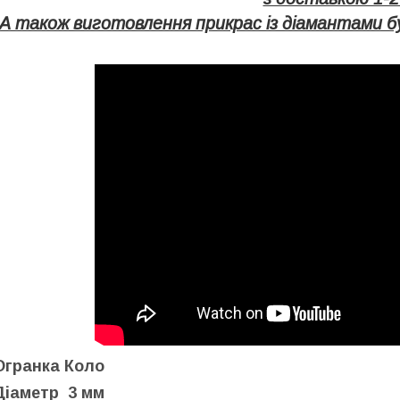
А також виготовлення прикрас із діамантами бу
Огранка Коло
Діаметр 3
мм