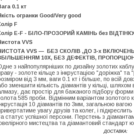
Вага
0.1 кт
Якість огранки
Good/Very good
Колір
F
Колір
E-F -
БІЛО-ПРОЗОРИЙ КАМІНЬ без ВІДТІНК
Чистота
VVS
ЧИСТОТА VVS — БЕЗ СКОЛІВ ,ДО 3-х ВКЛЮЧЕН
ЗБІЛЬШЕННЯМ 10Х, БЕЗ ДЕФЕКТІВ, ПРОПОРЦІО
Одне з найпопулярніших по дизайну золотих каблу
праву - золоте кільце з інкрустацією "доріжка" та
розміром від 3 мм, ваги 0.1 кт і більше, по всій д
або зменшити кількість діамантів у кільці, шляхо
алмазу, дає простір для бажаного підбору форми 
золота 585 проби. Відмінним варіантом золотого 
інкрустація 10 діамантів по 3мм, загальною вагою в
привертатиме увагу друзів та колег, і підкреслить
та статус успішної персони. Перстень з діамантами
ювелірного мистецтва та діамантовий стандарт ю
ДОСТАВКА: