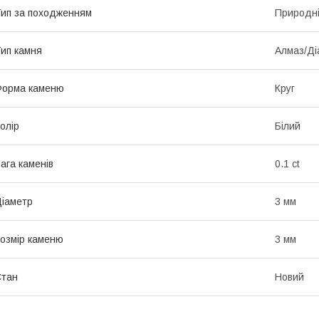
ип за походженням
Природн
ип камня
Алмаз/Ді
Форма каменю
Круг
олір
Білий
ага каменів
0.1 ct
іаметр
3 мм
озмір каменю
3 мм
Стан
Новий