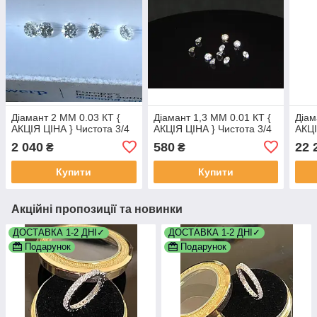
Діамант 2 ММ 0.03 КТ {
Діамант 1,3 ММ 0.01 КТ {
Діам
АКЦІЯ ЦІНА } Чистота 3/4
АКЦІЯ ЦІНА } Чистота 3/4
АКЦІ
2 040
580
22 
₴
₴
Купити
Купити
Акційні пропозиції та новинки
ДОСТАВКА 1-2 ДНІ✓
ДОСТАВКА 1-2 ДНІ✓
Подарунок
Подарунок