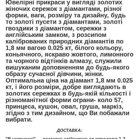
Ювелірні прикраси у вигляді золотих
жіночих сережок з діамантами, різної
форми, ваги, розміру та дизайну, будь
то золоті пусети з діамантами, золоті
гвоздики з діамантом, сережки з
англійським замком, з розсипом
каліброваних природних діамантів по
1,8 мм вагою 0.025 кт, білого кольору,
коньячного, яскраво жовтого, лимонного
та чорного відтінків алмазу, служили
вишуканим доповненням до будь-якого
образу сучасної дівчини, жінки.
Оптимальна ціна на діамант 1,8 мм 0.025
кт, і його розміри, добре виглядають в
золотих сережках в будь-якій кількості і
різноманітної форми ограни- коло 57,
принцеса, кушон, овал, груша, маркіз,
згідно з тим дизайном, що Ви побажали
вибрати.
ДОСТАВКА:
"В наявності" — доставка здійснюється впродовж 1-2