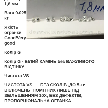
1,8
мм
Вага
0.025
кт
Якість
огранки
Good/Very
good
Колір
G
Колір
G -
БІЛИЙ КАМІНЬ без ВАЖЛИВОГО
ВІДТІНКУ
Чистота
VS
ЧИСТОТА VS — БЕЗ СКОЛІВ ,ДО 5-ти
ВКЛЮЧЕНЬ ПОМІТНИХ ЛИШЕ ПІД
ЗБІЛЬШЕННЯМ 10Х, БЕЗ ДЕФЕКТІВ,
ПРОПОРЦІОНАЛЬНА ОГРАНКА