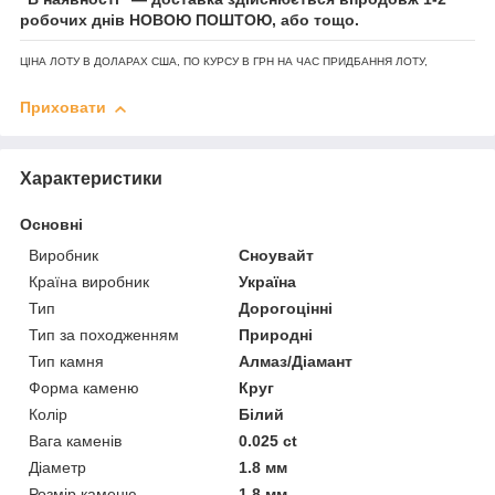
робочих днів НОВОЮ ПОШТОЮ, або тощо.
ЦІНА ЛОТУ В ДОЛАРАХ США, ПО КУРСУ В ГРН НА ЧАС ПРИДБАННЯ ЛОТУ,
Приховати
Характеристики
Основні
Виробник
Сноувайт
Країна виробник
Україна
Тип
Дорогоцінні
Тип за походженням
Природні
Тип камня
Алмаз/Діамант
Форма каменю
Круг
Колір
Білий
Вага каменів
0.025 ct
Діаметр
1.8 мм
Розмір каменю
1.8 мм