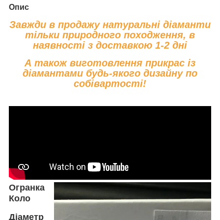
Опис
Завжди в продажу натуральні діаманти
тільки природного походження, в
наявності з доставкою 1-2 дні
А також виготовлення прикрас із
діамантами будь-якого дизайну по
собівартості!
Огранка
Коло
Діаметр