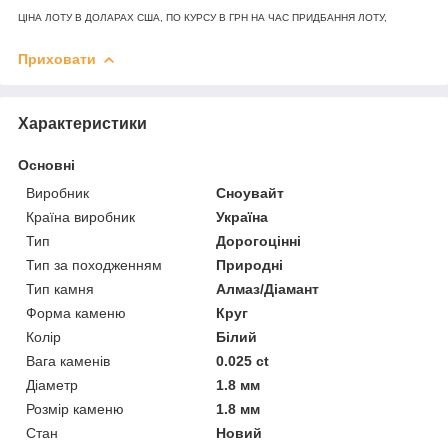
ЦІНА ЛОТУ В ДОЛАРАХ США, ПО КУРСУ В ГРН НА ЧАС ПРИДБАННЯ ЛОТУ,
Приховати
Характеристики
Основні
Виробник
Сноувайт
Країна виробник
Україна
Тип
Дорогоцінні
Тип за походженням
Природні
Тип камня
Алмаз/Діамант
Форма каменю
Круг
Колір
Білий
Вага каменів
0.025 ct
Діаметр
1.8 мм
Розмір каменю
1.8 мм
Стан
Новий