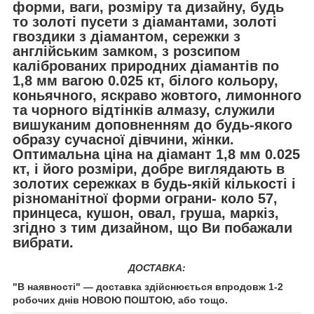
форми, ваги, розміру та дизайну, будь
то золоті пусети з діамантами, золоті
гвоздики з діамантом, сережки з
англійським замком, з розсипом
каліброваних природних діамантів по
1,8 мм вагою 0.025 кт, білого кольору,
коньячного, яскраво жовтого, лимонного
та чорного відтінків алмазу, служили
вишуканим доповненням до будь-якого
образу сучасної дівчини, жінки.
Оптимальна ціна на діамант 1,8 мм 0.025
кт, і його розміри, добре виглядають в
золотих сережках в будь-якій кількості і
різноманітної форми ограни- коло 57,
принцеса, кушон, овал, груша, маркіз,
згідно з тим дизайном, що Ви побажали
вибрати.
ДОСТАВКА:
"В наявності" — доставка здійснюється впродовж 1-2
робочих днів НОВОЮ ПОШТОЮ, або тощо.