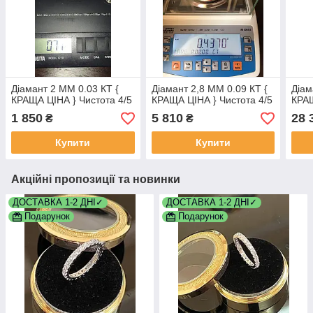
Діамант 2 ММ 0.03 КТ {
Діамант 2,8 ММ 0.09 КТ {
Діам
КРАЩА ЦІНА } Чистота 4/5
КРАЩА ЦІНА } Чистота 4/5
КРАЩ
1 850
5 810
28 
₴
₴
Купити
Купити
Акційні пропозиції та новинки
ДОСТАВКА 1-2 ДНІ✓
ДОСТАВКА 1-2 ДНІ✓
Подарунок
Подарунок