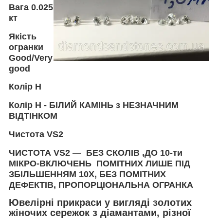
Вага
0.025
кт
Якість
огранки
Good/Very
good
Колір
H
Колір
H -
БІЛИЙ КАМІНЬ з НЕЗНАЧНИМ
ВІДТІНКОМ
Чистота
VS2
ЧИСТОТА VS2 — БЕЗ СКОЛІВ ,ДО 10-ти
МІКРО-ВКЛЮЧЕНЬ ПОМІТНИХ ЛИШЕ ПІД
ЗБІЛЬШЕННЯМ 10Х, БЕЗ ПОМІТНИХ
ДЕФЕКТІВ, ПРОПОРЦІОНАЛЬНА ОГРАНКА
Ювелірні прикраси у вигляді золотих
жіночих сережок з діамантами, різної