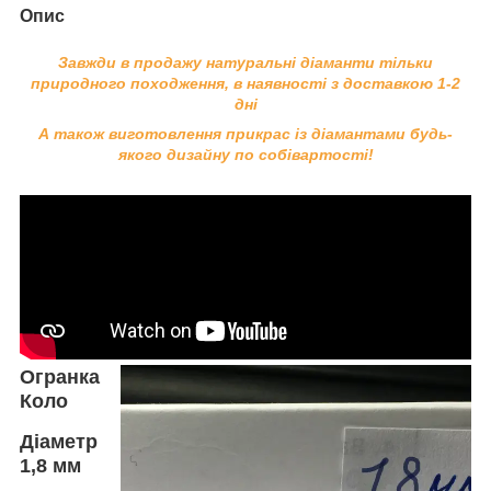
Опис
Завжди в продажу натуральні діаманти тільки
природного походження, в наявності з доставкою 1-2
дні
А також виготовлення прикрас із діамантами будь-
якого дизайну по собівартості!
Огранка
Коло
Діаметр
1,8
мм