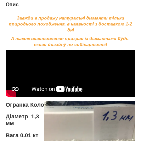
Опис
Завжди в продажу натуральні діаманти тільки
природного походження, в наявності з доставкою 1-2
дні
А також виготовлення прикрас із діамантами будь-
якого дизайну по собівартості!
Огранка Коло
Діаметр 1,3
мм
Вага
0.01 кт