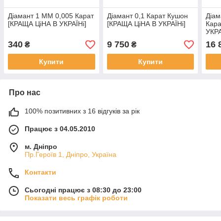
Діамант 1 ММ 0,005 Карат
Діамант 0,1 Карат Кушон
Діам
[КРАЩА ЦіНА В УКРАЇНі]
[КРАЩА ЦіНА В УКРАЇНі]
Кара
УКРА
340
9 750
16 
₴
₴
Купити
Купити
Про нас
100% позитивних з 16 відгуків за рік
Працює з 04.05.2010
м. Дніпро
Пр.Героїв 1, Дніпро, Україна
Контакти
Сьогодні працює з 08:30 до 23:00
Показати весь графік роботи