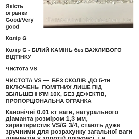
Якість
огранки
Good/Very
good
Колір
G
Колір
G -
БІЛИЙ КАМІНЬ без ВАЖЛИВОГО
ВІДТІНКУ
Чистота
VS
ЧИСТОТА VS — БЕЗ СКОЛІВ ,ДО 5-ти
ВКЛЮЧЕНЬ ПОМІТНИХ ЛИШЕ ПІД
ЗБІЛЬШЕННЯМ 10Х, БЕЗ ДЕФЕКТІВ,
ПРОПОРЦІОНАЛЬНА ОГРАНКА
Канонічні 0.01 кт ваги, натурального
діаманта розміром 1,3 мм,
характеристик VS/G 3/4, стають дуже
зручними для розрахунку загальної ваги
діамантів у золотій прикрасі, і в