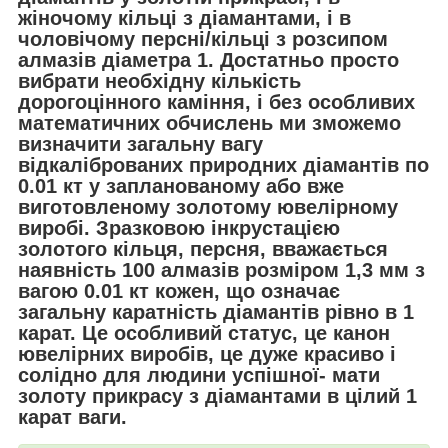
жіночому кільці з діамантами, і в
чоловічому персні/кільці з розсипом
алмазів діаметра 1. Достатньо просто
вибрати необхідну кількість
дорогоцінного каміння, і без особливих
математичних обчислень ми зможемо
визначити загальну вагу
відкаліброваних природних діамантів по
0.01 кт у запланованому або вже
виготовленому золотому ювелірному
виробі. Зразковою інкрустацією
золотого кільця, персня, вважається
наявність 100 алмазів розміром 1,3 мм з
вагою 0.01 кт кожен, що означає
загальну каратність діамантів рівно в 1
карат. Це особливий статус, це канон
ювелірних виробів, це дуже красиво і
солідно для людини успішної- мати
золоту прикрасу з діамантами в цілий 1
карат ваги.