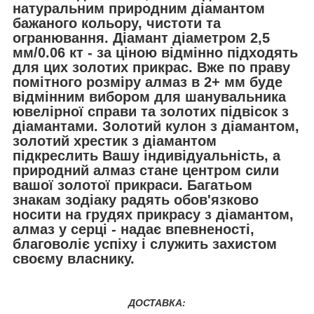
натуральним природним діамантом
бажаного кольору, чистоти та
огранювання.
Діамант діаметром 2,5
мм/0.06 кт - за ціною відмінно підходять
для цих золотих прикрас.
Вже по праву
помітного розміру алмаз в 2+ мм буде
відмінним вибором для шанувальника
ювелірної справи та золотих підвісок з
діамантами.
Золотий кулон з діамантом,
золотий хрестик з діамантом
підкреслить Вашу індивідуальність, а
природний алмаз стане центром сили
вашої золотої прикраси.
Багатьом
знакам зодіаку радять обов'язково
носити на грудях прикрасу з діамантом,
алмаз у серці - надає впевненості,
благоволіє успіху і служить захистом
своєму власнику.
ДОСТАВКА: