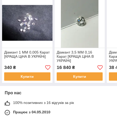
Діамант 1 ММ 0,005 Карат
Діамант 3,5 ММ 0,16
Діам
[КРАЩА ЦіНА В УКРАЇНі]
Карат [КРАЩА ЦіНА В
Кара
УКРАЇНі]
УКРА
340
16 840
38 
₴
₴
Купити
Купити
Про нас
100% позитивних з 16 відгуків за рік
Працює з 04.05.2010