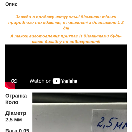
Опис
Завжди в продажу натуральні діаманти тільки
природного походження, в наявності з доставкою 1-2
дні
А також виготовлення прикрас із діамантами будь-
якого дизайну по собівартості!
Огранка
Коло
Діаметр
2,5
мм
Вага
0.05