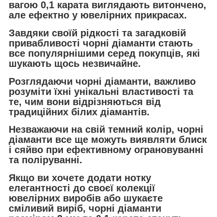
вагою 0,1 карата виглядають витончено,
але ефектно у ювелірних прикрасах.
Завдяки своїй рідкості та загадковій
привабливості чорні діаманти стають
все популярнішими серед покупців, які
шукають щось незвичайне.
Розглядаючи чорні діаманти, важливо
розуміти їхні унікальні властивості та
те, чим вони відрізняються від
традиційних білих діамантів.
Незважаючи на свій темний колір, чорні
діаманти все ще можуть виявляти блиск
і сяйво при ефективному ограновуванні
та поліруванні.
Якщо ви хочете додати нотку
елегантності до своєї колекції
ювелірних виробів або шукаєте
сміливий виріб, чорні діаманти