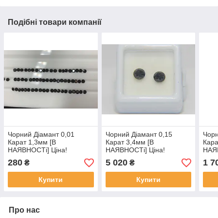
Подібні товари компанії
Чорний Діамант 0,01
Чорний Діамант 0,15
Чорн
Карат 1,3мм [В
Карат 3,4мм [В
Кара
НАЯВНОСТі] Ціна!
НАЯВНОСТі] Ціна!
НАЯВ
280
5 020
1 7
₴
₴
Купити
Купити
Про нас