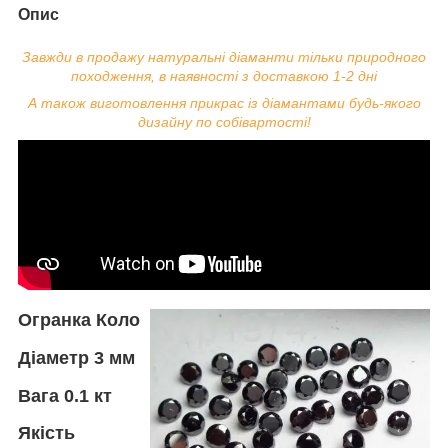
Опис
Завжди в продажу натуральні діаманти тільки природного
походження, в наявності з доставкою 1-2 дні
А також виготовлення прикрас із діамантами будь-якого
дизайну по собівартості!
Огранка Коло
Діаметр 3
мм
Вага
0.1 кт
Якість