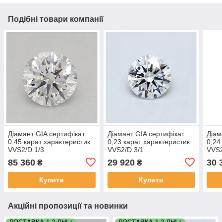
Подібні товари компанії
Діамант GIA сертифікат
Діамант GIA сертифікат
Діам
0.45 карат характеристик
0,23 карат характеристик
0,24
VVS2/D 1/3
VVS2/D 3/1
VVS2
85 360
29 920
30 
₴
₴
Купити
Купити
Акційні пропозиції та новинки