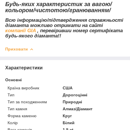
Будь-яких характеристик за вагою/
кольором/чистотою/гранюванням/
Всю інформацію/підтвердження справжньості
діаманта можливо отримати на сайті
компанії GIA
, перевіривши номер сертифіката
будь-якого діаманта!!
Приховати
Характеристики
Основні
Країна виробник
США
Тип
Дорогоцінні
Тип за походженням
Природні
Тип камня
Алмаз/Діамант
Форма каменю
Круг
Колір
Білий
Вага каменів
1.5 ct