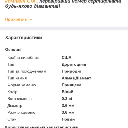
компанії GIA
, перевіривши номер сертифіката
будь-якого діаманта!!
Приховати
Характеристики
Основні
Країна виробник
США
Тип
Дорогоцінні
Тип за походженням
Природні
Тип камня
Алмаз/Діамант
Форма каменю
Принцеса
Колір
Білий
Вага каменів
0.3 ct
Діаметр
3.6 мм
Розмір каменю
3.6 мм
Стан
Новий
Користувальницькі характеристики