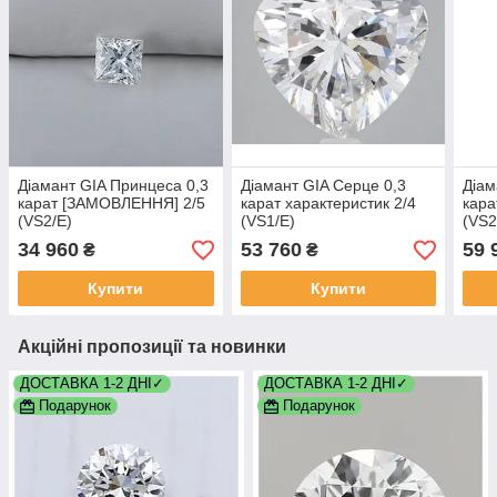
Діамант GIA Принцеса 0,3
Діамант GIA Серце 0,3
Діам
карат [ЗАМОВЛЕННЯ] 2/5
карат характеристик 2/4
кара
(VS2/E)
(VS1/E)
(VS2
34 960
53 760
59 
₴
₴
Купити
Купити
Акційні пропозиції та новинки
ДОСТАВКА 1-2 ДНІ✓
ДОСТАВКА 1-2 ДНІ✓
Подарунок
Подарунок