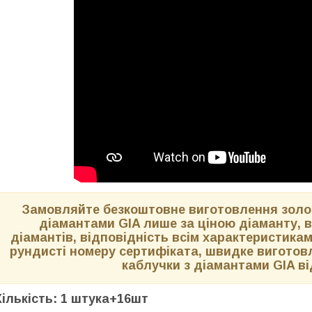
Замовляйте безкоштовне виготовлення золот
діамантами GIA лише за ціною діаманту, в
діамантів, відповідність всім характеристикам
рундисті номеру сертифіката, швидке виготов
каблучки з діамантами GIA від
Кількість: 1 штука+16шт