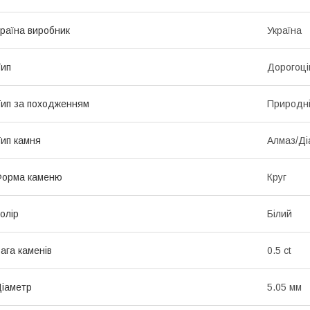
раїна виробник
Україна
ип
Дорогоці
ип за походженням
Природн
ип камня
Алмаз/Ді
Форма каменю
Круг
олір
Білий
ага каменів
0.5 ct
іаметр
5.05 мм