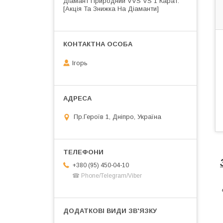
Діамант Природний VVS VS 1 Карат.
[Акція Та Знижка На Діаманти]
Ігорь
Пр.Героїв 1, Дніпро, Україна
+380 (95) 450-04-10
☎ Phone/Telegram/Viber