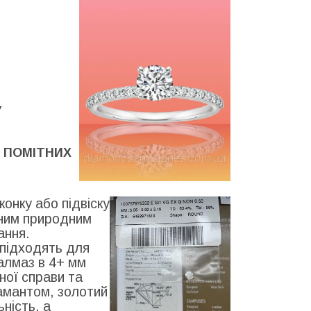
У
Ь ПОМІТНИХ
конку або підвіску
ьним природним
ання.
 підходять для
алмаз в 4+ мм
ної справи та
іамантом, золотий
ність, а