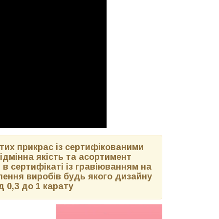
их прикрас із сертифікованими
ідмінна якість та асортимент
 в сертифікаті із гравіюванням на
лення виробів будь якого дизайну
 0,3 до 1 карату