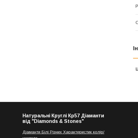
Р
І
Ц
Натуральні Круглі Кр57 Діаманти
від "Diamonds & Stones"
Діаманти Білі Різних Характеристик колір/