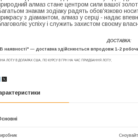
природний алмаз стане центром сили вашої золот
Багатьом знакам зодіаку радять обов'язково носи
прикрасу з діамантом, алмаз у серці - надає впевн
благоволіє успіху і служить захистом своєму власн
ДОСТАВКА:
"В наявності" — доставка здійснюється впродовж 1-2 роб
ІНА ЛОТУ В ДОЛАРАХ США, ПО КУРСУ В ГРН НА ЧАС ПРИДБАННЯ ЛОТУ,
арактеристики
Основні
иробник
Сноувай