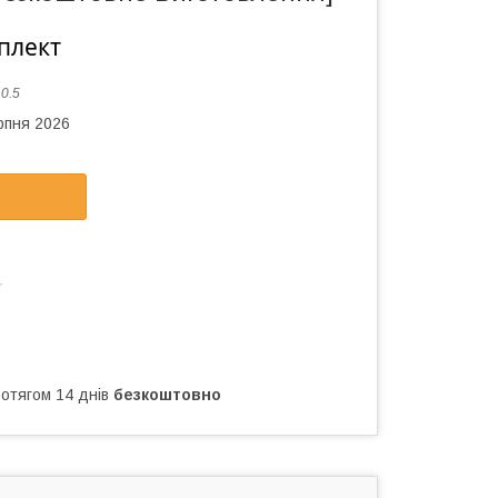
плект
:
0.5
рпня 2026
r
ротягом 14 днів
безкоштовно