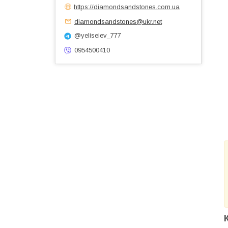
https://diamondsandstones.com.ua
diamondsandstones@ukr.net
@yeliseiev_777
0954500410