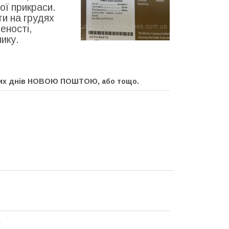
ої прикраси.
ти на грудях
еності,
ику.
очих днів НОВОЮ ПОШТОЮ, або тощо.
т