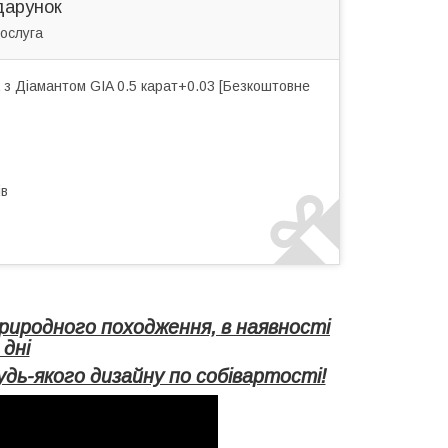
дарунок
ослуга
 з Діамантом GIA 0.5 карат+0.03 [Безкоштовне
ів
риродного походження, в наявності
 дні
дь-якого дизайну по собівартості!