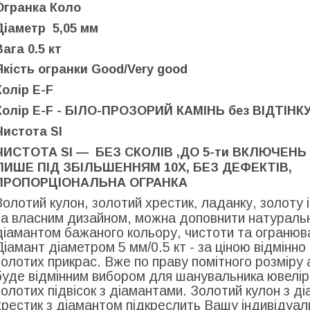
Огранка Коло
Діаметр 5,05
мм
Вага
0.5 кт
Якість огранки
Good/Very good
Колір
E-F
Колір
E-F -
БІЛО-ПРОЗОРИЙ КАМІНЬ без ВІДТІНК
Чистота
SI
ЧИСТОТА
SI
— БЕЗ СКОЛІВ ,ДО 5-ти ВКЛЮЧЕН
ЛИШЕ ПІД ЗБІЛЬШЕННЯМ 10Х, БЕЗ ДЕФЕКТІВ,
ПРОПОРЦІОНАЛЬНА ОГРАНКА
Золотий кулон, золотий хрестик, ладанку, золоту і
за власним дизайном, можна доповнити натурал
діамантом бажаного кольору, чистоти та огранюв
Діамант діаметром 5 мм/0.5 кт - за ціною відмінно
золотих прикрас.
Вже по праву помітного розміру 
буде відмінним вибором для шанувальника ювелір
золотих підвісок з діамантами.
Золотий кулон з д
хрестик з діамантом підкреслить Вашу індивідуаль